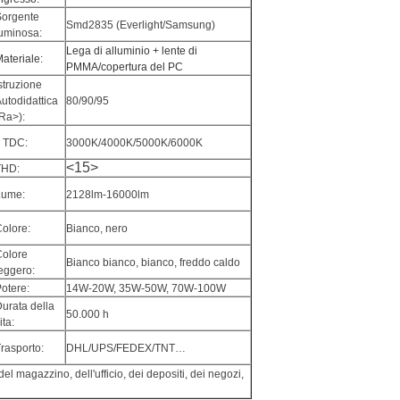
Sorgente
Smd2835 (Everlight/Samsung)
uminosa:
Lega di alluminio + lente di 
ateriale:
PMMA/copertura del PC
struzione
utodidattica
80/90/95
Ra>):
l TDC:
3000K/4000K/5000K/6000K
<15>
THD:
Lume:
2128lm-16000lm
olore:
Bianco, nero
Colore
Bianco bianco, bianco, freddo caldo
eggero:
otere:
14W-20W, 35W-50W, 70W-100W
urata della
50.000 h
ita:
rasporto:
DHL/UPS/FEDEX/TNT…
el magazzino, dell'ufficio, dei depositi, dei negozi,