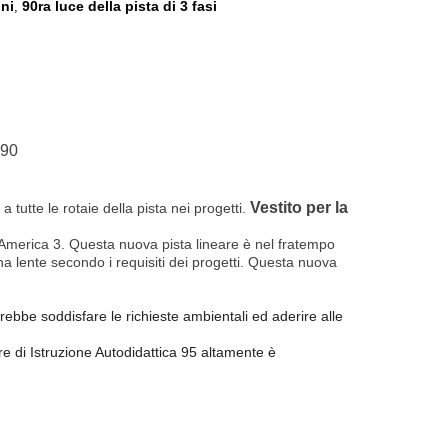
oni
90ra luce della pista di 3 fasi
,
I90
Vestito per la
 tutte le rotaie della pista nei progetti.
rd America 3. Questa nuova pista lineare è nel fratempo
una lente secondo i requisiti dei progetti. Questa nuova
bbe soddisfare le richieste ambientali ed aderire alle
are di Istruzione Autodidattica 95 altamente è