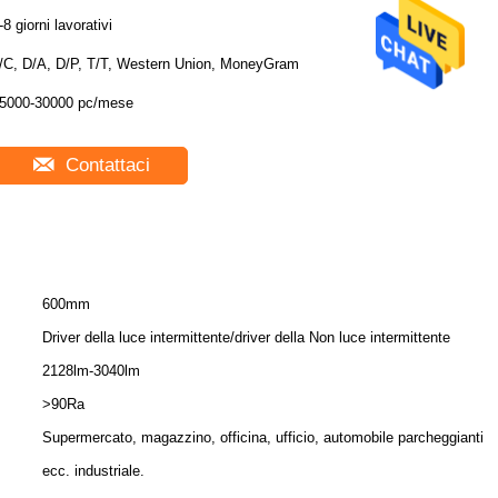
-8 giorni lavorativi
/C, D/A, D/P, T/T, Western Union, MoneyGram
5000-30000 pc/mese
Contattaci
600mm
Driver della luce intermittente/driver della Non luce intermittente
2128lm-3040lm
>90Ra
Supermercato, magazzino, officina, ufficio, automobile parcheggianti
ecc. industriale.