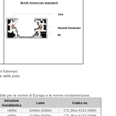
el fratempo
e della pista
nibile per le norme di Europa e le norme nordamericane.
Istruzione
Lume
Codice no.
Autodidattica
>80Ra
2240lm-3200lm
CTL-06xx-X1X2-X3WH
>90Ra
2128lm-3040lm
CTL-06xx-X1X2-X3WH