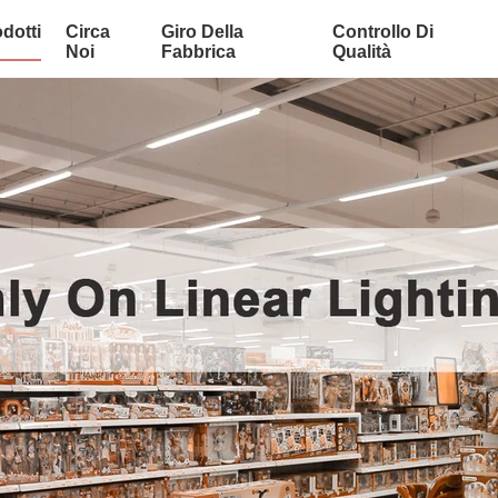
dotti
Circa
Giro Della
Controllo Di
Noi
Fabbrica
Qualità