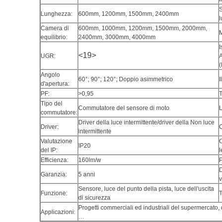
Lunghezza:
600mm, 1200mm, 1500mm, 2400mm
l
Camera di
600mm, 1000mm, 1200mm, 1500mm, 2000mm,
M
equilibrio:
2400mm, 3000mm, 4000mm
I
<19>
UGR:
A
(
Angolo
60°; 90°; 120°; Doppio asimmetrico
I
d'apertura:
PF:
>0,95
Tipo del
Commutatore del sensore di moto
commutatore:
Driver della luce intermittente/driver della Non luce
Driver:
C
intermittente
Valutazione
IP20
del IP:
l
Efficienza:
160lm/w
P
D
Garanzia:
5 anni
v
Sensore, luce del punto della pista, luce dell'uscita
Funzione:
T
di sicurezza
Progetti commerciali ed industriali del supermercato, d
Applicazioni:
…