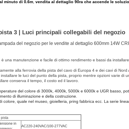
al minuto di 0.6m
vendita al dettaglio 90ra che accende le soluzi
,
ista 3 | Luci principali collegabili del negozio
 lampada del negozio per le vendite al dettaglio 600mm 14W CR
 è una manutenzione e facile di ottimo rendimento e bassi da installare a
ettamente alla ferrovia della pista del cavo di Europa 4 e dei cavi di No
nstallare le luci del punto della pista, proprio mentre opzioni varie di 
are conserva il tempo, il costo ed il lavoro.
mperature del colore di 3000k, 4000k, 5000k e 6000k e UGR basso, potre
imento di illuminazione e della costruzione.
 di colore, quale nel museo, gioielleria, pring fabbrica ecc. La serie line
 pista
ensione in 
AC220-240VAC/100-277VAC
ngresso: