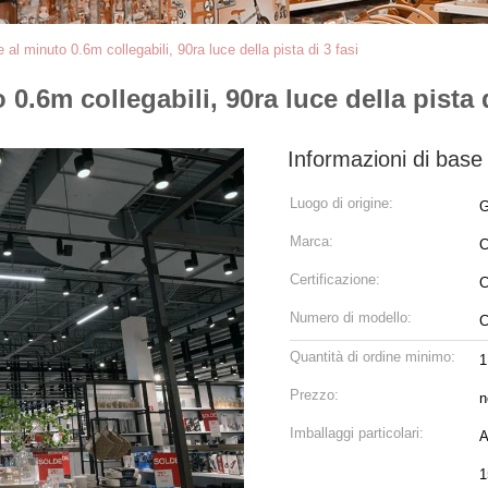
 al minuto 0.6m collegabili, 90ra luce della pista di 3 fasi
0.6m collegabili, 90ra luce della pista d
Informazioni di base
Luogo di origine:
G
Marca:
C
Certificazione:
C
Numero di modello:
C
Quantità di ordine minimo:
1
Prezzo:
n
Imballaggi particolari:
Ap