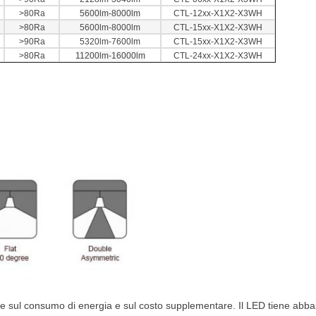
>80Ra
5600lm-8000lm
CTL-12xx-X1X2-X3WH
>80Ra
5600lm-8000lm
CTL-15xx-X1X2-X3WH
>90Ra
5320lm-7600lm
CTL-15xx-X1X2-X3WH
>80Ra
11200lm-16000lm
CTL-24xx-X1X2-X3WH
ne sul consumo di energia e sul costo supplementare. Il LED tiene abb