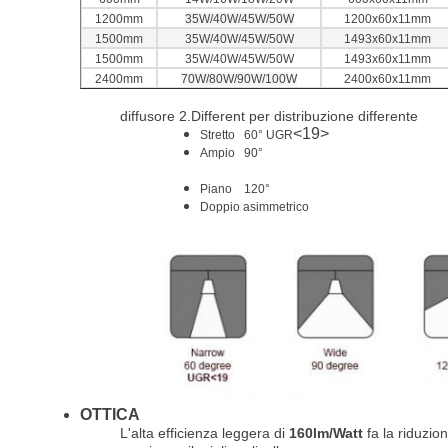
1200mm
35W/40W/45W/50W
1200x60x11mm
1500mm
35W/40W/45W/50W
1493x60x11mm
1500mm
35W/40W/45W/50W
1493x60x11mm
2400mm
70W/80W/90W/100W
2400x60x11mm
diffusore 2.Different per distribuzione differente
<19>
Stretto 60° UGR
Ampio 90°
Piano 120°
Doppio asimmetrico
OTTICA
L'alta efficienza leggera di
160lm/Watt
fa la riduzio