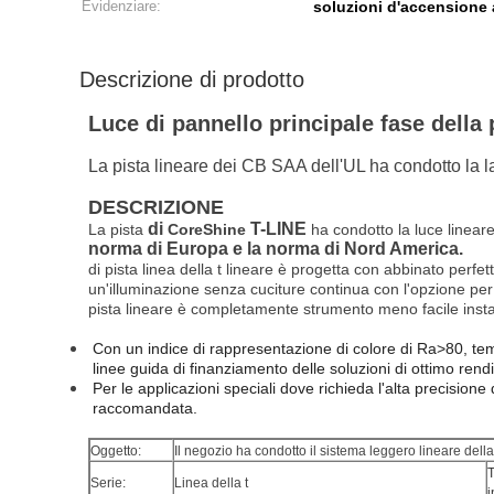
Evidenziare:
soluzioni d'accensione 
Descrizione di prodotto
Luce di pannello principale fase della p
La pista lineare dei CB SAA dell'UL ha condotto la
DESCRIZIONE
di
T-LINE
La pista
CoreShine
ha condotto la luce lineare
norma di Europa e la norma di Nord America.
di pista linea della t lineare è progetta con abbinato perf
un'illuminazione senza cuciture continua con l'opzione per i
pista lineare è completamente strumento meno facile install
Con un indice di rappresentazione di colore di Ra>80, te
linee guida di finanziamento delle soluzioni di ottimo rend
Per le applicazioni speciali dove richieda l'alta precisione
raccomandata.
Oggetto:
Il negozio ha condotto il sistema leggero lineare della
T
Serie:
Linea della t
i