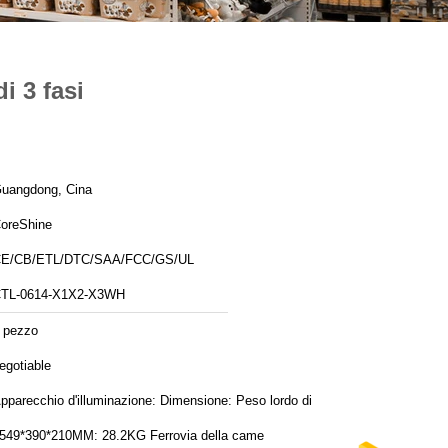
i 3 fasi
uangdong, Cina
oreShine
E/CB/ETL/DTC/SAA/FCC/GS/UL
TL-0614-X1X2-X3WH
 pezzo
egotiable
parecchio d'illuminazione: Dimensione: Peso lordo di
1549*390*210MM: 28.2KG Ferrovia della came