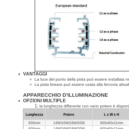
VANTAGGI
La luce del punto della pista può essere installata n
La pista lineare può essere usata alla ferrovia attual
APPARECCHIO D'ILLUMINAZIONE
OPZIONI MULTIPLE
1.
la lunghezza differente con vario potere è dispo
Lunghezza
Potere
L x W x H
600mm
14W/16W/18W/20W
600x60x11mm
600mm
14W/16W/18W/20W
600x60x11mm