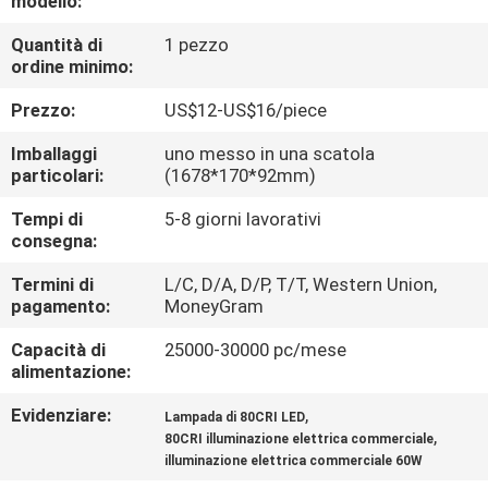
modello:
CONTROLLO
Quantità di
1 pezzo
DI
ordine minimo:
QUALITÀ
Prezzo:
US$12-US$16/piece
CONTATTICI
Imballaggi
uno messo in una scatola
particolari:
(1678*170*92mm)
Tempi di
5-8 giorni lavorativi
RICHIEDA
consegna:
UNA
Termini di
L/C, D/A, D/P, T/T, Western Union,
CITAZIONE
pagamento:
MoneyGram
Capacità di
25000-30000 pc/mese
NEWS
alimentazione:
Evidenziare:
,
Lampada di 80CRI LED
MAPPA
,
80CRI illuminazione elettrica commerciale
illuminazione elettrica commerciale 60W
DEL