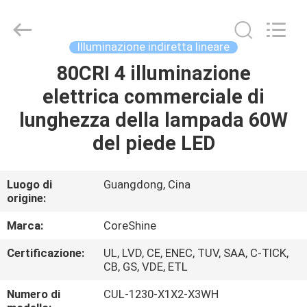
di
illuminazione
lineare
principale
fornitore.
Illuminazione indiretta lineare
Copyright
©
2021
80CRI 4 illuminazione
CASA
-
2025
elettrica commerciale di
Shenzhen
Coreshine
Optoelectronics
PRODOTTI
lunghezza della lampada 60W
Co.,Ltd.
All
Rights
del piede LED
Reserved.
CIRCA
NOI
Luogo di
Guangdong, Cina
origine:
GIRO
Marca:
CoreShine
DELLA
Certificazione:
UL, LVD, CE, ENEC, TUV, SAA, C-TICK,
CB, GS, VDE, ETL
FABBRICA
Numero di
CUL-1230-X1X2-X3WH