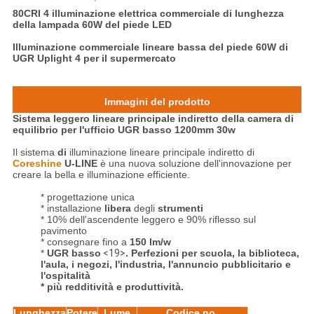
80CRI 4 illuminazione elettrica commerciale di lunghezza
della lampada 60W del piede LED
Illuminazione commerciale lineare bassa del piede 60W di
UGR Uplight 4 per il supermercato
Immagini del prodotto
Sistema leggero lineare principale indiretto della camera di
equilibrio per l'ufficio UGR basso 1200mm 30w
Il sistema
 di
illuminazione lineare principale indiretto di
Coreshine
 U-LINE
è una nuova soluzione dell'innovazione per 
creare la bella e illuminazione efficiente.
* progettazione unica
* installazione
libera
degli
strumenti
* 10% dell'ascendente leggero e 90% riflesso sul 
pavimento
* consegnare fino a
150 lm/w
*
UGR basso
<19>
.
 Perfezioni per scuola, la biblioteca, 
l'aula, i negozi, l'industria, l'annuncio pubblicitario e 
l'ospitalità
* più redditività e produttività.
Lunghezza
Potere
Lume
Codice no.