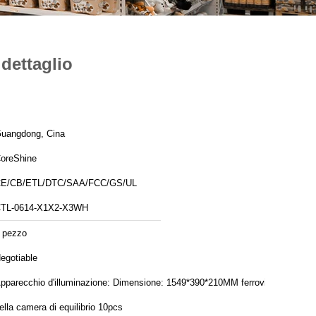
dettaglio
uangdong, Cina
oreShine
E/CB/ETL/DTC/SAA/FCC/GS/UL
TL-0614-X1X2-X3WH
 pezzo
egotiable
arecchio d'illuminazione: Dimensione: 1549*390*210MM ferrovia
ella camera di equilibrio 10pcs