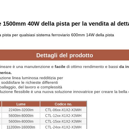
e 1500mm 40W della pista per la vendita al dett
a pista per qualsiasi sistema ferroviario 600mm 14W della pista
Dettagli del prodotto
 lineare è una manutenzione e 
facile
 di ottimo rendimento e bassi 
da in
erica.
luzione linea luminosa redditizia per
 soddisfare le richieste differenti
ballaggio, del lavoro e complessità
luzione flessibile
è una nuova soluzione innovatrice per creare la bella e
Lume
Codice no.
2240lm-3200lm
CTL-06xx-X1X2-X3WH
5600lm-8000lm
CTL-12xx-X1X2-X3WH
5600lm-8000lm
CTL-15xx-X1X2-X3WH
11200lm-16000lm
CTL-24xx-X1X2-X3WH