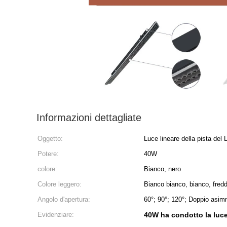
Informazioni dettagliate
Oggetto:
Luce lineare della pista del
Potere:
40W
colore:
Bianco, nero
Colore leggero:
Bianco bianco, bianco, fred
Angolo d'apertura:
60°; 90°; 120°; Doppio asim
Evidenziare:
40W ha condotto la luce 