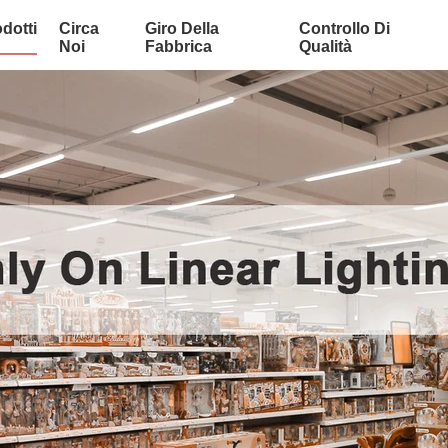
dotti
Circa
Giro Della
Controllo Di
Noi
Fabbrica
Qualità