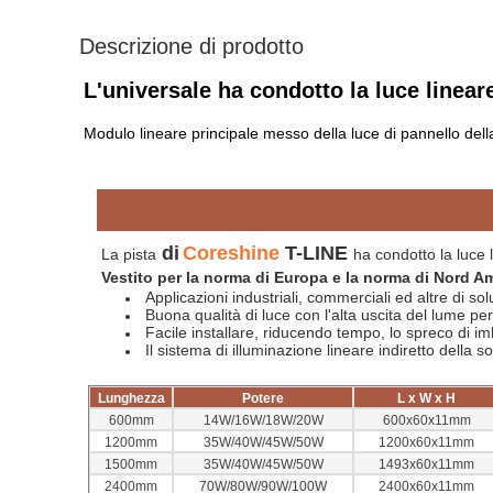
Descrizione di prodotto
L'universale ha condotto la luce linear
Modulo lineare principale messo della luce di pannello dell
di
Coreshine
T-LINE
La pista
ha condotto la luce
Vestito per la norma di Europa e la norma di Nord Am
Applicazioni industriali, commerciali ed altre di so
Buona qualità
di luce con l'alta uscita del lume per
Facile installare, riducendo tempo, lo spreco di im
Il sistema
di
illuminazione
lineare indiretto della
so
Lunghezza
Potere
L x W x H
600mm
14W/16W/18W/20W
600x60x11mm
1200mm
35W/40W/45W/50W
1200x60x11mm
1500mm
35W/40W/45W/50W
1493x60x11mm
2400mm
70W/80W/90W/100W
2400x60x11mm