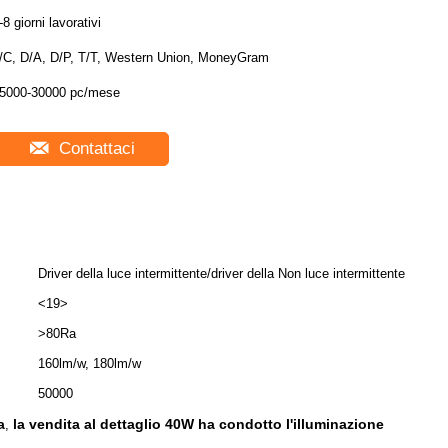
-8 giorni lavorativi
/C, D/A, D/P, T/T, Western Union, MoneyGram
5000-30000 pc/mese
Contattaci
Driver della luce intermittente/driver della Non luce intermittente
<19>
>80Ra
160lm/w, 180lm/w
50000
a
la vendita al dettaglio 40W ha condotto l'illuminazione
,