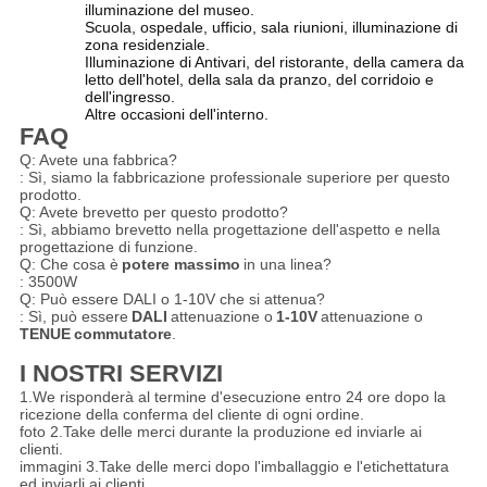
illuminazione del museo.
Scuola, ospedale, ufficio, sala riunioni, illuminazione di
zona residenziale.
Illuminazione di Antivari, del ristorante, della camera da
letto dell'hotel, della sala da pranzo, del corridoio e
dell'ingresso.
Altre occasioni dell'interno.
FAQ
Q: Avete una fabbrica?
: Sì, siamo la fabbricazione professionale superiore per questo
prodotto.
Q: Avete brevetto per questo prodotto?
: Sì, abbiamo brevetto nella progettazione dell'aspetto e nella
progettazione di funzione.
Q: Che cosa è
potere massimo
in una linea?
: 3500W
Q: Può essere DALI o 1-10V che si attenua?
: Sì, può essere
DALI
attenuazione o
1-10V
attenuazione o
TENUE
commutatore
.
I NOSTRI SERVIZI
1.We risponderà al termine d'esecuzione entro 24 ore dopo la
ricezione della conferma del cliente di ogni ordine.
foto 2.Take delle merci durante la produzione ed inviarle ai
clienti.
immagini 3.Take delle merci dopo l'imballaggio e l'etichettatura
ed inviarli ai clienti.