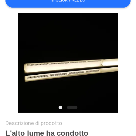
MIGLIOR PREZZO
SITO
PRIVACY
POLICY
Descrizione di prodotto
L'alto lume ha condotto