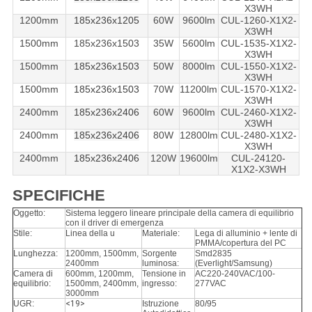
X3WH
1200mm
185x236x1205
60W
9600lm
CUL-1260-X1X2-
X3WH
1500mm
185x236x1503
35W
5600lm
CUL-1535-X1X2-
X3WH
1500mm
185x236x1503
50W
8000lm
CUL-1550-X1X2-
X3WH
1500mm
185x236x1503
70W
11200lm
CUL-1570-X1X2-
X3WH
2400mm
185x236x2406
60W
9600lm
CUL-2460-X1X2-
X3WH
2400mm
185x236x2406
80W
12800lm
CUL-2480-X1X2-
X3WH
2400mm
185x236x2406
120W
19600lm
CUL-24120-
X1X2-X3WH
SPECIFICHE
Oggetto:
Sistema leggero lineare principale della camera di equilibrio
con il driver di emergenza
Stile:
Linea della u
Materiale:
Lega di alluminio + lente di
PMMA/copertura del PC
Lunghezza:
1200mm, 1500mm,
Sorgente
Smd2835
2400mm
luminosa:
(Everlight/Samsung)
Camera di
600mm, 1200mm,
Tensione in
AC220-240VAC/100-
equilibrio:
1500mm, 2400mm,
ingresso:
277VAC
3000mm
UGR:
<19>
Istruzione
80/95