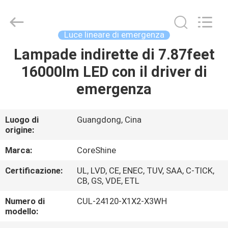
2026
Shenzhen
Coreshine
Optoelectronics
Co.,Ltd.
Luce lineare di emergenza
All
Rights
Lampade indirette di 7.87feet
CASA
Reserved.
16000lm LED con il driver di
PRODOTTI
emergenza
CIRCA
Luogo di
Guangdong, Cina
origine:
NOI
Marca:
CoreShine
GIRO
Certificazione:
UL, LVD, CE, ENEC, TUV, SAA, C-TICK,
CB, GS, VDE, ETL
DELLA
FABBRICA
Numero di
CUL-24120-X1X2-X3WH
modello: