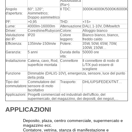
Autodidattica
(Ra>):
Angolo
60°; 120°;
Il TDC:
3000K/4000K/5000K/6000K
d'apertura:
Asimmetrico;
Doppio asimmetrico
PF:
>0,95
THD:
<15>
Lume:
4000lm-16000lm
Attenuazione:
DALI, 1-10V, DIMswitch
Driver:
Coreshine/Rubycon
Colore:
Alloggio bianco
Valutazione
IP20
Colore
Bianco bianco, bianco,
del IP:
leggero:
freddo caldo
Efficienza:
135lm/w-150lm/w
Potere:
35W, 50W, 65W, 70W,
100W, 150W…
Garanzia:
5 anni
Durata della
50000 ore
vita:
Installazione
Catena, cavo, Rod,
Connettore
Il connettore di nodo di
superficie montata
L/T/X può essere di
scegliere
Funzione
Dimmable (DALI/1-10V), emergenza, sensore, luce del punto
della pista
Tipo del
Commutatore del
Trasporto:
DHL/UPS/FEDEX/TNT…
commutatore:
sensore di moto
facoltativo
Applicazioni:
Progetti commerciali ed industriali dell'ufficio, del
supermercato, del magazzino, dei depositi, dei negozi,…
APPLICAZIONI
Deposito, plaza, centro commerciale, supermercato e
magazzino ecc.
Contatore, vetrina, stanza di manifestazione e