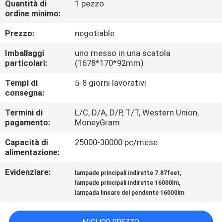
Quantità di
1 pezzo
CONTROLLO
ordine minimo:
DI
Prezzo:
negotiable
QUALITÀ
Imballaggi
uno messo in una scatola
particolari:
(1678*170*92mm)
CONTATTICI
Tempi di
5-8 giorni lavorativi
consegna:
RICHIEDA
Termini di
L/C, D/A, D/P, T/T, Western Union,
UNA
pagamento:
MoneyGram
CITAZIONE
Capacità di
25000-30000 pc/mese
alimentazione:
NEWS
Evidenziare:
,
lampade principali indirette 7.87feet
,
lampade principali indirette 16000lm
lampada lineare del pendente 16000lm
MAPPA
DEL