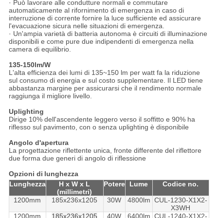
· Può lavorare alle condutture normali e commutare
automaticamente al rifornimento di emergenza in caso di
interruzione di corrente fornire la luce sufficiente ed assicurare
l'evacuazione sicura nelle situazioni di emergenza.
· Un'ampia varietà di batteria autonoma è circuiti di illuminazione
disponibili e come pure due indipendenti di emergenza nella
camera di equilibrio.
135-150lm/W
L'alta efficienza dei lumi di 135~150 lm per watt fa la riduzione
sul consumo di energia e sul costo supplementare. Il LED tiene
abbastanza margine per assicurarsi che il rendimento normale
raggiunga il migliore livello.
Uplighting
Dirige 10% dell'ascendente leggero verso il soffitto e 90% ha
riflesso sul pavimento, con o senza uplighting è disponibile
Angolo d'apertura
La progettazione riflettente unica, fronte differente del riflettore
due forma due generi di angolo di riflessione
Opzioni
di
lunghezza
Lunghezza
H x W x L
Potere
Lume
Codice no.
(millimetri)
1200mm
185x236x1205
30W
4800lm
CUL-1230-X1X2-
X3WH
1200mm
185x236x1205
40W
6400lm
CUL-1240-X1X2-