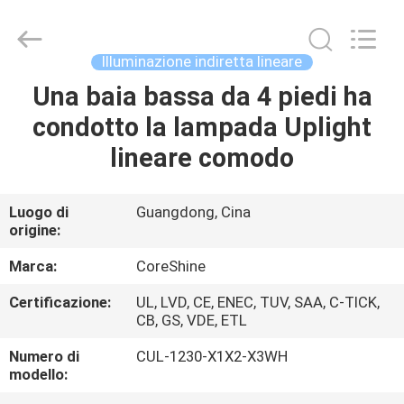
di
illuminazione
lineare
principale
fornitore.
Illuminazione indiretta lineare
Copyright
©
2021
Una baia bassa da 4 piedi ha
CASA
-
2022
condotto la lampada Uplight
linear-
ledlight.com.
All
PRODOTTI
lineare comodo
Rights
Reserved.
CIRCA
Luogo di
Guangdong, Cina
origine:
NOI
Marca:
CoreShine
GIRO
Certificazione:
UL, LVD, CE, ENEC, TUV, SAA, C-TICK,
CB, GS, VDE, ETL
DELLA
FABBRICA
Numero di
CUL-1230-X1X2-X3WH
modello: