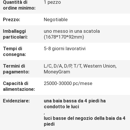
Quantità di
1 pezzo
CONTROLLO
ordine minimo:
DI
Prezzo:
Negotiable
QUALITÀ
Imballaggi
uno messo in una scatola
particolari:
(1678*170*92mm)
CONTATTICI
Tempi di
5-8 giorni lavorativi
consegna:
RICHIEDA
Termini di
L/C, D/A, D/P, T/T, Western Union,
UNA
pagamento:
MoneyGram
CITAZIONE
Capacità di
25000-30000 pc/mese
alimentazione:
NEWS
Evidenziare:
una baia bassa da 4 piedi ha
condotto le luci
,
luci basse del negozio della baia da 4
piedi
,